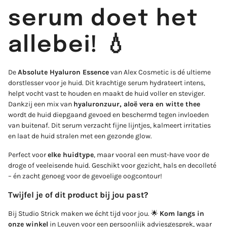
serum doet het
allebei! 💧
De
Absolute Hyaluron Essence
van Alex Cosmetic is dé ultieme
dorstlesser voor je huid. Dit krachtige serum hydrateert intens,
helpt vocht vast te houden en maakt de huid voller en steviger.
Dankzij een mix van
hyaluronzuur, aloë vera en witte thee
wordt de huid diepgaand gevoed en beschermd tegen invloeden
van buitenaf. Dit serum verzacht fijne lijntjes, kalmeert irritaties
en laat de huid stralen met een gezonde glow.
Login required
Perfect voor
elke huidtype
, maar vooral een must-have voor de
droge of veeleisende huid. Geschikt voor gezicht, hals en decolleté
Log in to your account to add products to your wishlist
– én zacht genoeg voor de gevoelige oogcontour!
and view your previously saved items.
Twijfel je of dit product bij jou past?
Login
Bij Studio Strick maken we écht tijd voor jou. 🌟
Kom langs in
onze winkel
in Leuven voor een persoonlijk adviesgesprek, waar