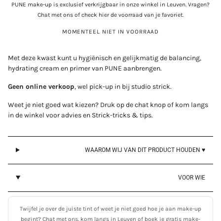
PUNE make-up is exclusief verkrijgbaar in onze winkel in Leuven. Vragen?
Chat met ons of check hier de voorraad van je favoriet.
MOMENTEEL NIET IN VOORRAAD
Met deze kwast kunt u hygiënisch en gelijkmatig de balancing,
hydrating cream en primer van PUNE aanbrengen.
Geen online verkoop
, wel pick-up in bij studio strick.
Weet je niet goed wat kiezen? Druk op de chat knop of kom langs
in de winkel voor advies en
Strick-tricks & tips.
Login required
WAAROM WIJ VAN DIT PRODUCT HOUDEN ♥
Log in to your account to add products to your wishlist
and view your previously saved items.
VOOR WIE
Login
Twijfel je over de juiste tint of weet je niet goed hoe je aan make-up
begint? Chat met ons, kom langs in Leuven of boek je gratis make-