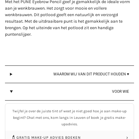
Met het PUNE Eyebrow Pencil geef je gemakkelijk de ideale vorm
aan je wenkbrauwen. Het zorgt voor mooie en vollere
Login required
wenkbrauwen. Dit potlood geeft een natuurlijk en verzorgd
resultaat. Met de uitdraaibare punt is het gemakkelijk aan te
Log in to your account to add products to your wishlist
brengen. Op het uiteinde van het potlood zit een handige
and view your previously saved items.
puntenslijper.
Login
WAAROM WIJ VAN DIT PRODUCT HOUDEN ♥
VOOR WIE
Twijfel je over de juiste tint of weet je niet goed hoe je aan make-up
begint? Chat met ons, kom langs in Leuven of boek je gratis make-
upadvies.
💄
›
GRATIS MAKE-UP ADVIES BOEKEN