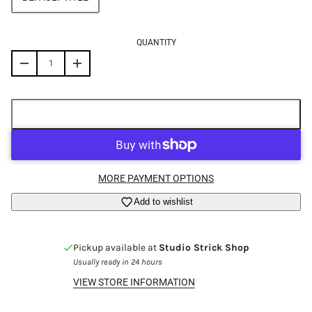
QUANTITY
ADD TO CART
MORE PAYMENT OPTIONS
Add to wishlist
Pickup available at
Studio Strick Shop
Login required
Usually ready in 24 hours
Log in to your account to add products to your wishlist
VIEW STORE INFORMATION
and view your previously saved items.