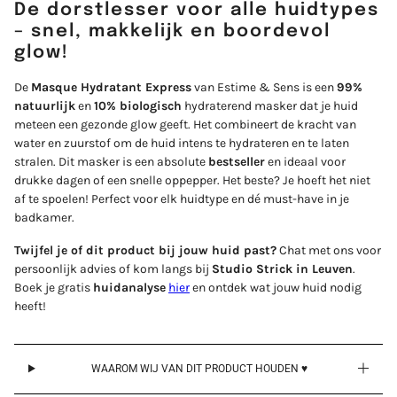
Login
De dorstlesser voor alle huidtypes
– snel, makkelijk en boordevol
glow!
De
Masque Hydratant Express
van Estime & Sens is een
99%
natuurlijk
en
10% biologisch
hydraterend masker dat je huid
meteen een gezonde glow geeft. Het combineert de kracht van
water en zuurstof om de huid intens te hydrateren en te laten
stralen. Dit masker is een absolute
bestseller
en ideaal voor
drukke dagen of een snelle oppepper. Het beste? Je hoeft het niet
af te spoelen! Perfect voor elk huidtype en dé must-have in je
badkamer.
Twijfel je of dit product bij jouw huid past?
Chat met ons voor
persoonlijk advies of kom langs bij
Studio Strick in Leuven
.
Boek je gratis
huidanalyse
hier
en ontdek wat jouw huid nodig
heeft!
WAAROM WIJ VAN DIT PRODUCT HOUDEN ♥