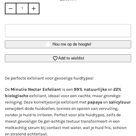
OUT OF STOCK
Hou me op de hoogte!
Add to wishlist
Login required
Log in to your account to add products to your wishlist
De perfecte exfoliant voor gevoelige huidtypes!
and view your previously saved items.
De
Minutie Nectar Exfoliant
is een
99% natuurlijke
en
22%
Login
biologische
exfoliant, ideaal voor een zachte, maar grondige
reiniging. Deze korreltjesvrije exfoliant met
papaya
en
salicylzuur
verwijdert dode huidcellen, toxines en sporen van vervuiling,
zonder je huid te irriteren. Perfect voor alle huidtypes, zelfs de
meest gevoelige! De gel-achtige textuur transformeert in een
melkachtig serum bij contact met water, wat je huid fris, schoon
en stralend achterlaat.