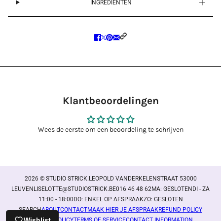
INGREDIENTEN
Klantbeoordelingen
Wees de eerste om een beoordeling te schrijven
2026 © STUDIO STRICK.LEOPOLD VANDERKELENSTRAAT 53000
LEUVENLISELOTTE@STUDIOSTRICK.BE016 46 48 62MA: GESLOTENDI - ZA
11:00 - 18:00DO: ENKEL OP AFSPRAAKZO: GESLOTEN
SEARCH
ABOUT
CONTACT
MAAK HIER JE AFSPRAAK
REFUND POLICY
Nectar Exfoilant Sans Grains / Exfoilating Nectar Without
Wishlist
PRIVACY POLICY
TERMS OF SERVICE
CONTACT INFORMATION